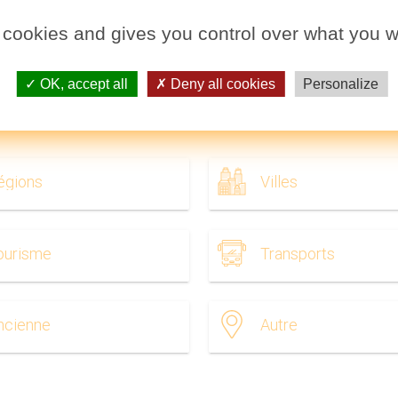
 cookies and gives you control over what you w
OK, accept all
Deny all cookies
Personalize
nce à télécharger. Les cartes de la France à l'impression. Cartes 
égions
Villes
ourisme
Transports
ncienne
Autre